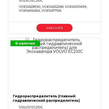
VOLVO EC210C
VOE14528930, VOE14632268, VOE14533639,
VOE14634524, VOE14577126
Уточняйте цену
В наличии
Гидрораспределитель (главный
гидравлический распределитель)
VOLVO EC210C