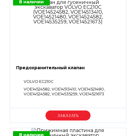
В наличии
Предохранительный клапан
VOLVO EC210C
VOE14524582, VOE14513410, VOE14521480,
VOE14524582, VOE14535259, VOE14521673
Уточняйте цену
В наличии