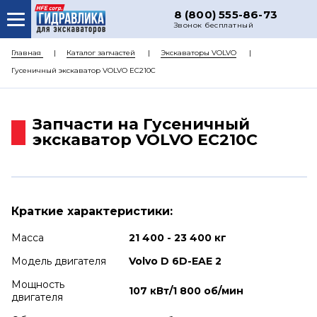
8 (800) 555-86-73
Звонок бесплатный
О НАС
Главная
Каталог запчастей
Экскаваторы VOLVO
Гусеничный экскаватор VOLVO EC210C
КАТАЛОГ ЗАПЧАСТЕЙ
РЕМОНТ
Запчасти на Гусеничный
ДОСТАВКА
экскаватор VOLVO EC210C
ЦЕНЫ
КОНТАКТЫ
Краткие характеристики:
Масса
21 400 - 23 400 кг
Модель двигателя
Volvo D 6D-EAE 2
Мощность
107 кВт/1 800 об/мин
двигателя