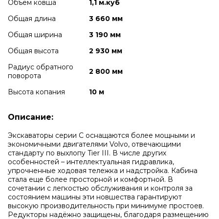
Объем ковша
1,1 м.куб
Общая длина
3 660 мм
Общая ширина
3 190 мм
Общая высота
2 930 мм
Радиус обратного
2 800 мм
поворота
Высота копания
10 м
Описание:
Экскаваторы серии С оснащаются более мощными и
экономичными двигателями Volvo, отвечающими
стандарту по выхлопу Tier III. В числе других
особенностей – интеллектуальная гидравлика,
упрочненные ходовая тележка и надстройка. Кабина
стала еще более просторной и комфортной. В
сочетании с легкостью обслуживания и контроля за
состоянием машины эти новшества гарантируют
высокую производительность при минимуме простоев.
Редукторы надёжно защищены, благодаря размещению