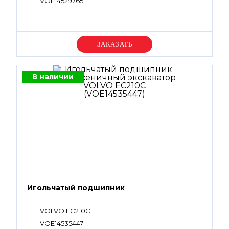
VOE14529765
Уточняйте цену
В наличии
Игольчатый подшипник
VOLVO EC210C
VOE14535447