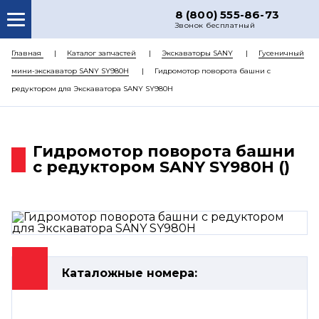
8 (800) 555-86-73
Звонок бесплатный
О НАС
Главная
Каталог запчастей
Экскаваторы SANY
Гусеничный
мини-экскаватор SANY SY980H
Гидромотор поворота башни с
КАТАЛОГ ЗАПЧАСТЕЙ
редуктором для Экскаватора SANY SY980H
РЕМОНТ
ДОСТАВКА
Гидромотор поворота башни
ЦЕНЫ
с редуктором SANY SY980H ()
КОНТАКТЫ
Каталожные номера: