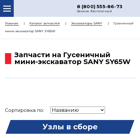
8 (800) 555-86-73
Звонок бесплатный
О НАС
Главная
Каталог запчастей
Экскаваторы SANY
Гусеничный
мини-экскаватор SANY SY65W
КАТАЛОГ ЗАПЧАСТЕЙ
РЕМОНТ
Запчасти на Гусеничный
ДОСТАВКА
мини-экскаватор SANY SY65W
ЦЕНЫ
КОНТАКТЫ
Сортировка по:
Узлы в сборе