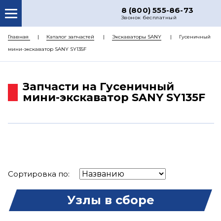
8 (800) 555-86-73
Звонок бесплатный
О НАС
Главная
Каталог запчастей
Экскаваторы SANY
Гусеничный
мини-экскаватор SANY SY135F
КАТАЛОГ ЗАПЧАСТЕЙ
РЕМОНТ
Запчасти на Гусеничный
ДОСТАВКА
мини-экскаватор SANY SY135F
ЦЕНЫ
КОНТАКТЫ
Сортировка по:
Узлы в сборе