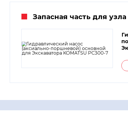
Запасная часть для узла
Ги
по
Э