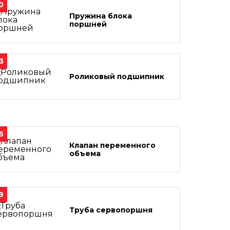
0
Пружина блока
поршней
3
Роликовый подшипник
6
Клапан переменного
объема
9
Труба сервопоршня