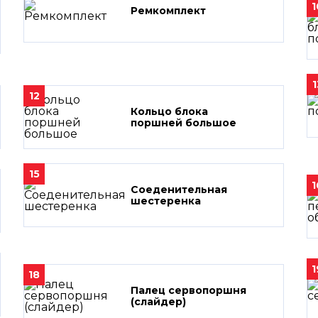
1
Ремкомплект
1
12
Кольцо блока
поршней большое
15
1
Соеденительная
шестеренка
1
18
Палец сервопоршня
(слайдер)