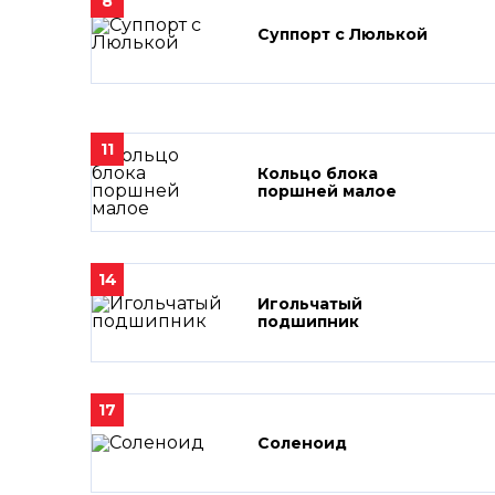
8
Суппорт с Люлькой
11
Кольцо блока
поршней малое
14
Игольчатый
подшипник
17
Соленоид