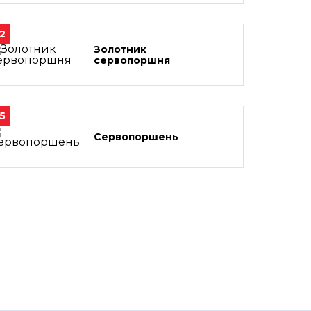
2
Золотник
сервопоршня
5
Сервопоршень