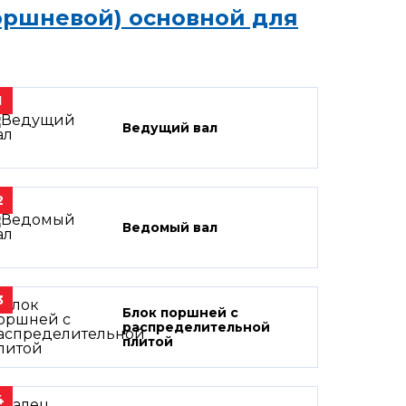
оршневой) основной для
1
Ведущий вал
2
Ведомый вал
3
Блок поршней c
распределительной
плитой
4