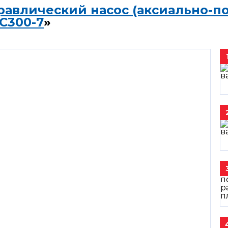
равлический насос (аксиально-п
C300-7
»