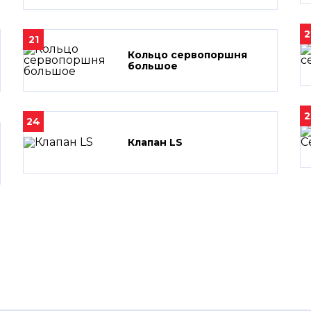
2
21
Кольцо сервопоршня
большое
2
24
Клапан LS