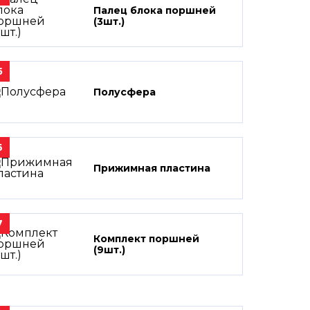
Палец блока поршней
(3шт.)
5
Полусфера
6
Прижимная пластина
7
Комплект поршней
(9шт.)