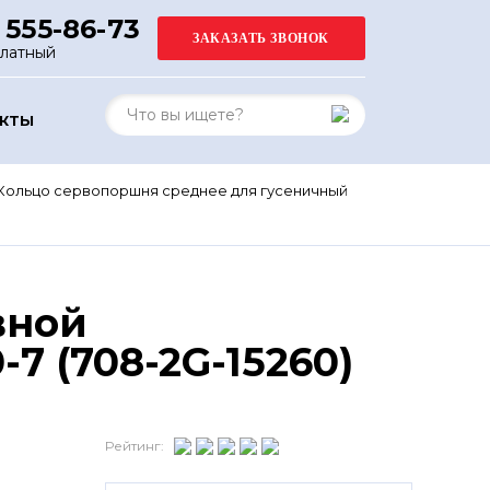
 555-86-73
платный
АКТЫ
Кольцо сервопоршня среднее для гусеничный
вной
 (708-2G-15260)
Рейтинг: