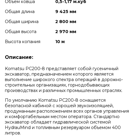
Объем ковша
0,5-1,17 м.куб
Общая длина
9 425 мм
Общая ширина
2 800 мм
Общая высота
2 970 мм
Высота копания
10 м
Описание:
Komatsu PC200-8 представляет собой гусеничный
экскаватор, предназначением которого является
выполнение широкого спектра операций в дорожно-
строительных организациях, горнодобывающих
производствах и различных промышленных отраслях.
По умолчанию Komatsu PC200-8 оснащается
безопасной кабиной с хорошей звукоизоляцией,
продуманным расположением всех органов управления
и комфортабельным местом оператора. Стандартно
экскаватор обладает гидравлической системой
HydrauMind и топливным резервуаром объемом 400
литров.