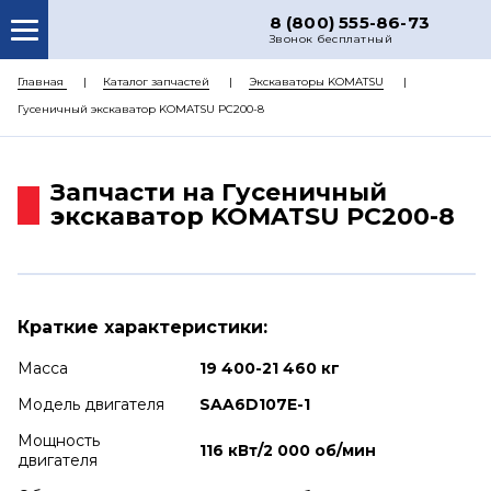
8 (800) 555-86-73
Звонок бесплатный
О НАС
Главная
Каталог запчастей
Экскаваторы KOMATSU
Гусеничный экскаватор KOMATSU PC200-8
КАТАЛОГ ЗАПЧАСТЕЙ
РЕМОНТ
Запчасти на Гусеничный
ДОСТАВКА
экскаватор KOMATSU PC200-8
ЦЕНЫ
КОНТАКТЫ
Краткие характеристики:
Масса
19 400-21 460 кг
Модель двигателя
SAA6D107E-1
Мощность
116 кВт/2 000 об/мин
двигателя