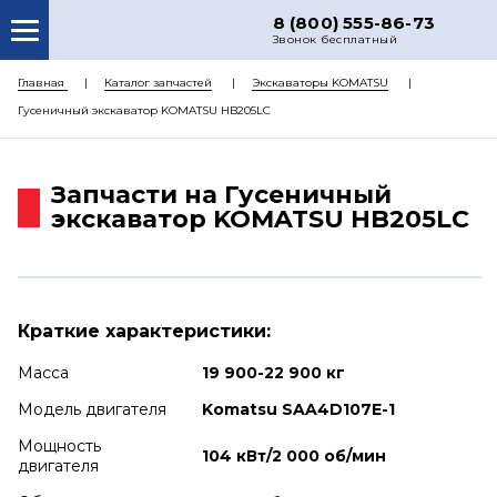
8 (800) 555-86-73
Звонок бесплатный
О НАС
Главная
Каталог запчастей
Экскаваторы KOMATSU
Гусеничный экскаватор KOMATSU HB205LC
КАТАЛОГ ЗАПЧАСТЕЙ
РЕМОНТ
Запчасти на Гусеничный
ДОСТАВКА
экскаватор KOMATSU HB205LC
ЦЕНЫ
КОНТАКТЫ
Краткие характеристики:
Масса
19 900-22 900 кг
Модель двигателя
Komatsu SAA4D107E-1
Мощность
104 кВт/2 000 об/мин
двигателя