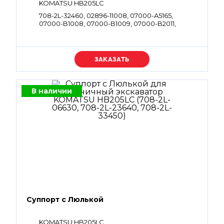
KOMATSU HB205LC
708-2L-32460, 02896-11008, 07000-A5165,
07000-B1008, 07000-B1009, 07000-B2011,
07000-B2012, 07000-B3034, 07000-B3045,
07002-11223, 07002-11423, 07002-12434, 07002-
61023, 07002-61423, 07002-62434, 702-21-54910,
723-11-19960, 07001-01008, 07001-01009, 708-2L-
Уточняйте цену
35210, 708-2L-35750, 708-25-52861
В наличии
Суппорт с Люлькой
KOMATSU HB205LC