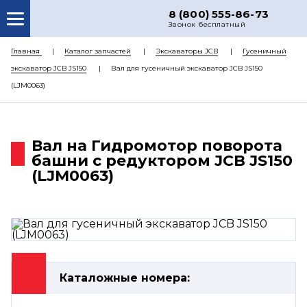
8 (800) 555-86-73
Звонок бесплатный
О НАС
Главная
Каталог запчастей
Экскаваторы JCB
Гусеничный
экскаватор JCB JS150
Вал для гусеничный экскаватор JCB JS150
КАТАЛОГ ЗАПЧАСТЕЙ
(LJM0063)
РЕМОНТ
ДОСТАВКА
Вал на Гидромотор поворота
ЦЕНЫ
башни с редуктором JCB JS150
(LJM0063)
КОНТАКТЫ
Каталожные номера: