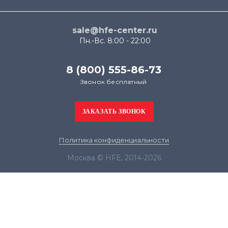
sale@hfe-center.ru
Пн.-Вс. 8:00 - 22:00
8 (800) 555-86-73
Звонок бесплатный
Политика конфиденциальности
Москва © HFE, 2014-2026
Продолжая использовать наш сайт, вы даёте
согласие на обработку файлов cookie в целях
функционирования сайта и сбора статистики в
соответствии с
политикой конфиденциальности
Я согласен