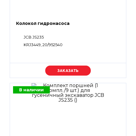
Колокол гидронасоса
JCB JS235
KRJ3449, 20/952540
Уточняйте цену
В наличии