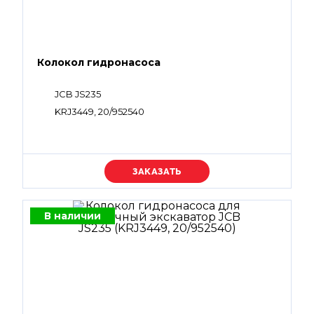
Колокол гидронасоса
JCB JS235
KRJ3449, 20/952540
Уточняйте цену
В наличии