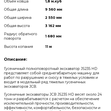
Объем ковша
1,8 м.куб
Общая длина
9 560 мм
Общая ширина
2 550 мм
Общая высота
3 162 мм
Радиус обратного
1 680 мм
поворота
Высота копания
11 м
Описание:
Гусеничный полноповоротный экскаватор JS235 HD
представляет собой среднегабаритную машину для
работ по разрушению и сносу в тяжелых условиях и
входит в модельный ряд тяжелых гусеничных
экскаваторов JCB.
Гусеничные экскаваторы JCB JS235 HD весят около 24
тонн и разрабатываются с расчетом на обеспечение
исключительной прочности, производительности,
эффективности, комфортабельности, безопасности и