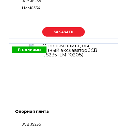
JCB JS235
LMM0334
Уточняйте цену
В наличии
Опорная плита
JCB JS235