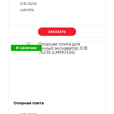
JCB JS235
LNP0176
Уточняйте цену
В наличии
Опорная плита