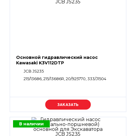
Основной гидравлический насос
Kawasaki K3V112DTP
JCB JS235
215/13686, 215/13686R, 20/925770, 333/J1504
Уточняйте цену
В наличии