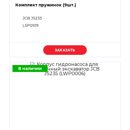
Комплект пружинок (9шт.)
JCB JS235
LSP0109
Уточняйте цену
В наличии