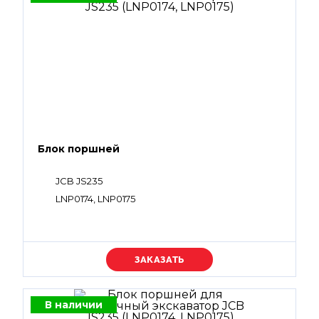
Блок поршней
JCB JS235
LNP0174, LNP0175
Уточняйте цену
В наличии