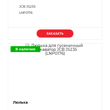
JCB JS235
LNP0176
Уточняйте цену
В наличии
Люлька