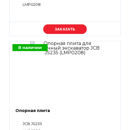
LMP0208
Уточняйте цену
В наличии
Опорная плита
JCB JS235