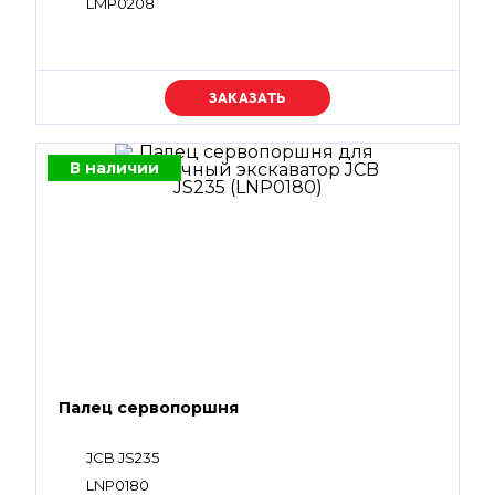
LMP0208
Уточняйте цену
В наличии
Палец сервопоршня
JCB JS235
LNP0180