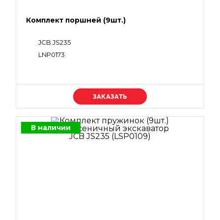
Комплект поршней (9шт.)
JCB JS235
LNP0173
Уточняйте цену
В наличии