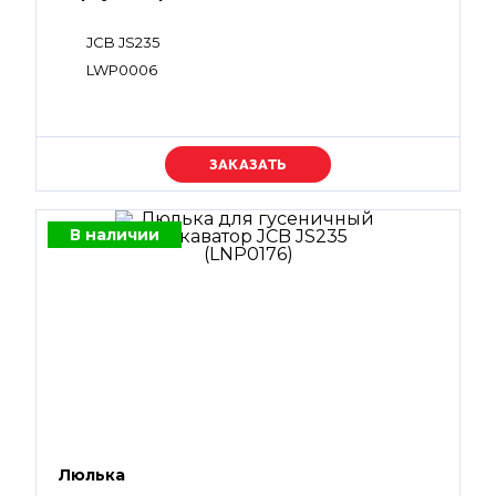
JCB JS235
LWP0006
Уточняйте цену
В наличии
Люлька