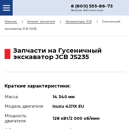
8 (800) 555-86-73
Звонок бесплатный
О НАС
Главная
Каталог запчастей
Экскаваторы JCB
Гусеничный
экскаватор JCB JS235
КАТАЛОГ ЗАПЧАСТЕЙ
РЕМОНТ
Запчасти на Гусеничный
ДОСТАВКА
экскаватор JCB JS235
ЦЕНЫ
КОНТАКТЫ
Краткие характеристики:
Масса
14 340 мм
Модель двигателя
Isuzu 4JJ1X EU
Мощность
128 кВт/2 000 об/мин
двигателя