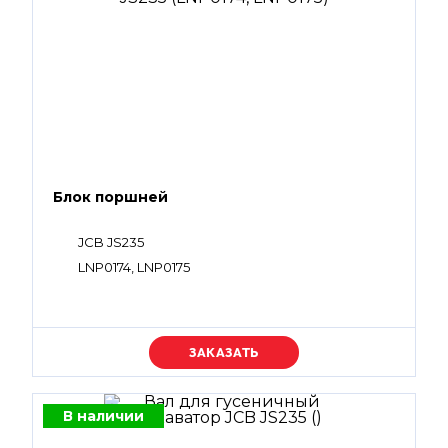
Блок поршней
JCB JS235
LNP0174, LNP0175
Уточняйте цену
В наличии