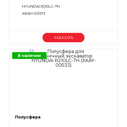
HYUNDAI R210LC-7H
XKAH-00573
Уточняйте цену
В наличии
Полусфера