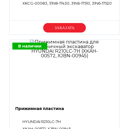
XKCG-00083, 31N8-17430, 31N6-17510, 31N6-17520
Уточняйте цену
В наличии
Прижимная пластина
HYUNDAI R210LC-7H
XKAH-00572, XJBN-00945