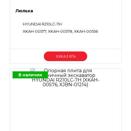
Люлька
HYUNDAI R210LC-7H
XKAH-00577, XKAH-00578, XKAH-00556
Уточняйте цену
В наличии