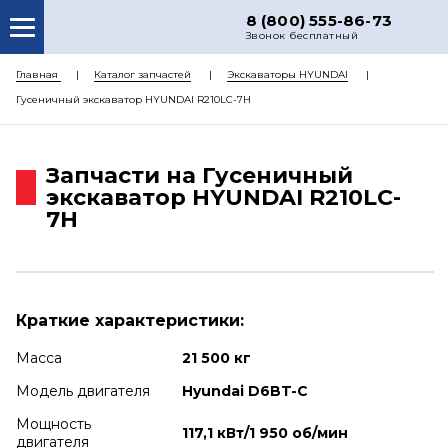
8 (800) 555-86-73
Звонок бесплатный
О НАС
Главная
Каталог запчастей
Экскаваторы HYUNDAI
Гусеничный экскаватор HYUNDAI R210LC-7H
КАТАЛОГ ЗАПЧАСТЕЙ
РЕМОНТ
Запчасти на Гусеничный
ДОСТАВКА
экскаватор HYUNDAI R210LC-
7H
ЦЕНЫ
КОНТАКТЫ
Краткие характеристики:
Масса
21 500 кг
Модель двигателя
Hyundai D6BT-C
Мощность
117,1 кВт/1 950 об/мин
двигателя