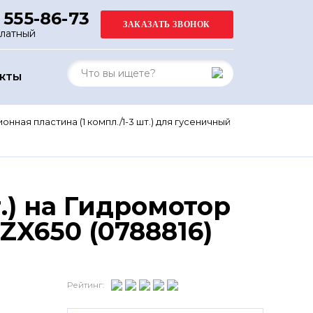
 555-86-73
платный
АКТЫ
нная пластина (1 компл./1-3 шт.) для гусеничный
.) на Гидромотор
ZX650 (0788816)
Рейтинг: