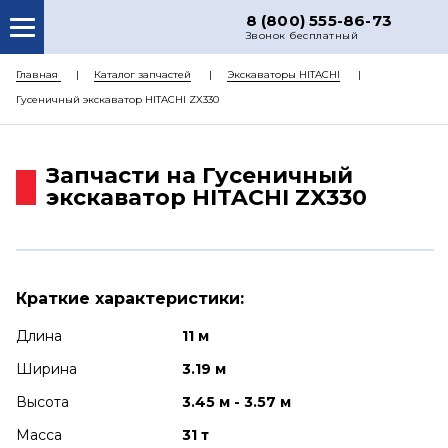
8 (800) 555-86-73
Звонок бесплатный
О НАС
Главная
Каталог запчастей
Экскаваторы HITACHI
Гусеничный экскаватор HITACHI ZX330
КАТАЛОГ ЗАПЧАСТЕЙ
РЕМОНТ
Запчасти на Гусеничный
ДОСТАВКА
экскаватор HITACHI ZX330
ЦЕНЫ
КОНТАКТЫ
Краткие характеристики:
Длина
11 м
Ширина
3.19 м
Высота
3.45 м - 3.57 м
Масса
31 т