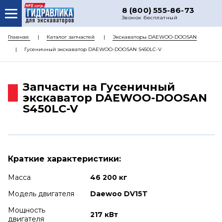
8 (800) 555-86-73
Звонок бесплатный
О НАС
Главная
Каталог запчастей
Экскаваторы DAEWOO-DOOSAN
Гусеничный экскаватор DAEWOO-DOOSAN S450LC-V
КАТАЛОГ ЗАПЧАСТЕЙ
РЕМОНТ
Запчасти на Гусеничный
ДОСТАВКА
экскаватор DAEWOO-DOOSAN
S450LC-V
ЦЕНЫ
КОНТАКТЫ
Краткие характеристики:
Масса
46 200 кг
Модель двигателя
Daewoo DV15T
Мощность
217 кВт
двигателя