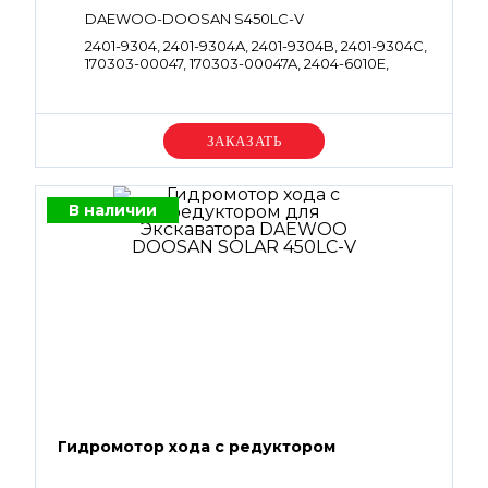
DAEWOO-DOOSAN S450LC-V
2401-9304, 2401-9304A, 2401-9304B, 2401-9304C,
170303-00047, 170303-00047A, 2404-6010E,
2404-6010H, 2404-6010I, 2404-6010J, K1000350,
K1033589, 130426-00005, 130426-00005A
Уточняйте цену
В наличии
Гидромотор хода с редуктором