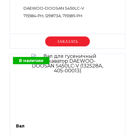
DAEWOO-DOOSAN S450LC-V
715584-PH, 129873A, 715585-PH
Уточняйте цену
В наличии
Вал