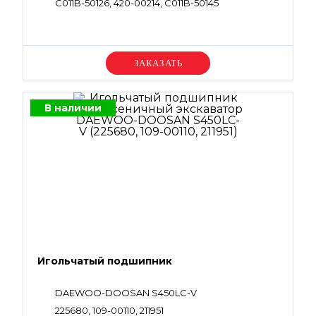
C011B-50126, 420-00214, C011B-50145
Уточняйте цену
В наличии
Игольчатый подшипник
DAEWOO-DOOSAN S450LC-V
225680, 109-00110, 211951