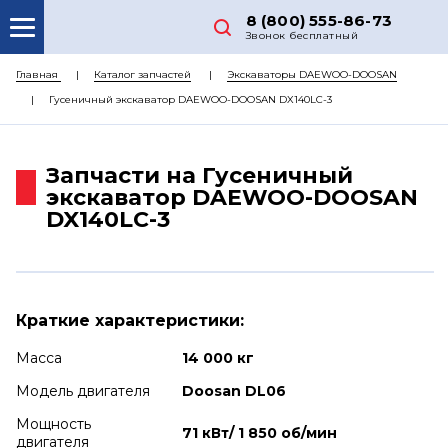
8 (800) 555-86-73
Звонок бесплатный
О НАС
Главная
Каталог запчастей
Экскаваторы DAEWOO-DOOSAN
Гусеничный экскаватор DAEWOO-DOOSAN DX140LC-3
КАТАЛОГ ЗАПЧАСТЕЙ
РЕМОНТ
Запчасти на Гусеничный
ДОСТАВКА
экскаватор DAEWOO-DOOSAN
DX140LC-3
ЦЕНЫ
КОНТАКТЫ
Краткие характеристики:
Масса
14 000 кг
Модель двигателя
Doosan DL06
Мощность
71 кВт/ 1 850 об/мин
двигателя