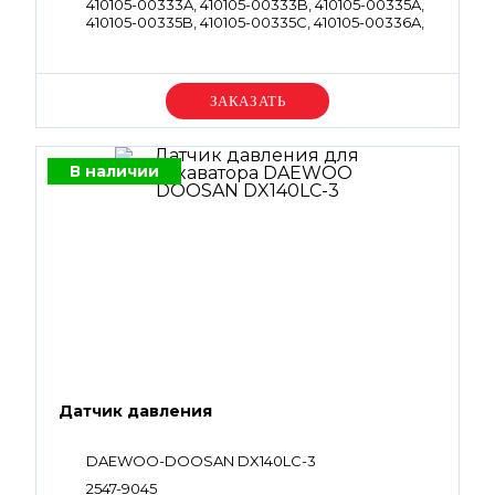
410105-00333A, 410105-00333B, 410105-00335A,
410105-00335B, 410105-00335C, 410105-00336A,
410105-00336B, 410105-00336C
Уточняйте цену
В наличии
Датчик давления
DAEWOO-DOOSAN DX140LC-3
2547-9045