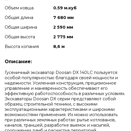
Объем ковша
0.59 м.куб
Общая длина
7 680 мм
Общая ширина
2 590 мм
Общая высота
2 775 мм
Высота копания
8,6 м
Описание:
Гусеничный экскаватор Doosan DX 140LC пользуется
особой популярностью благодаря своей мощности и
надежности. Усиленная конструкция, прецизионное
управление и маневренность обеспечивают его
эффективную работоспособность в различных условиях.
Экскаваторы Doosan DX серии представляют собой
образец строительной техники, с высокими
эксплуатационными характеристиками и широкими
возможностями применения. Их можно использовать
при различных земляных работах: рытье котлованов,
каналов, траншей, разработке выемок и насыпей,
сооружении дамб и расчистке территорий.