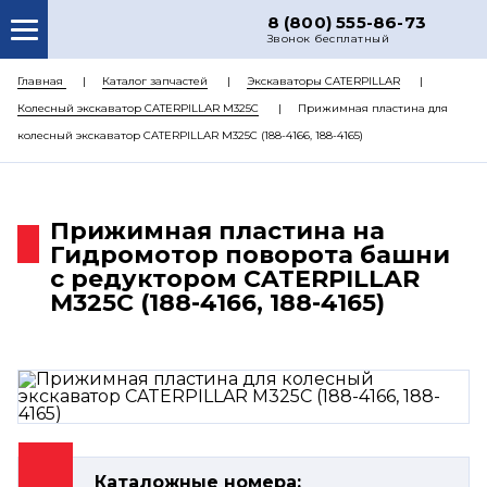
8 (800) 555-86-73
Звонок бесплатный
О НАС
Главная
Каталог запчастей
Экскаваторы CATERPILLAR
Колесный экскаватор CATERPILLAR M325C
Прижимная пластина для
КАТАЛОГ ЗАПЧАСТЕЙ
колесный экскаватор CATERPILLAR M325C (188-4166, 188-4165)
РЕМОНТ
ДОСТАВКА
Прижимная пластина на
ЦЕНЫ
Гидромотор поворота башни
с редуктором CATERPILLAR
КОНТАКТЫ
M325C (188-4166, 188-4165)
Каталожные номера: