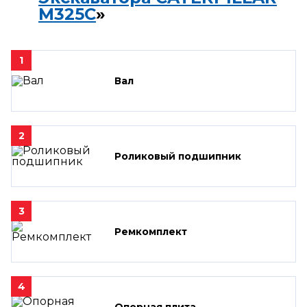
M325C
»
1
Вал
2
Роликовый подшипник
3
Ремкомплект
4
Опорная плита