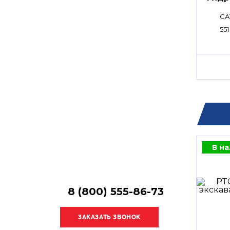
Остались
вопросы?
CA
Получите консультацию
551
специалиста!
В н
8 (800) 555-86-73