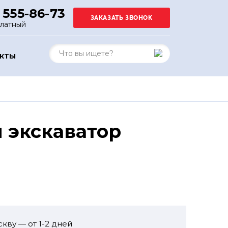
 555-86-73
платный
АКТЫ
 экскаватор
кву — от 1-2 дней