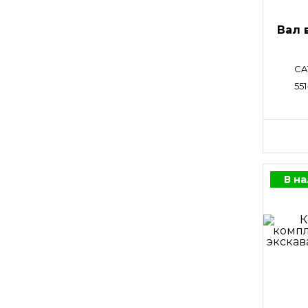
Вал 
CA
551
В н