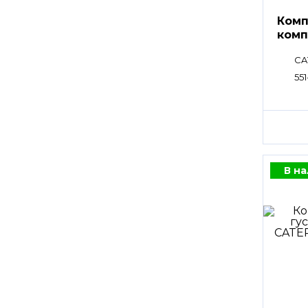
Комп
комп
CA
551
В н