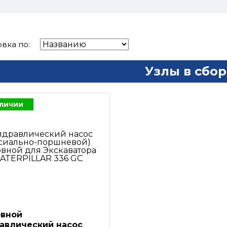
вка по:
Узлы в сбор
аличии
вной
авлический насос