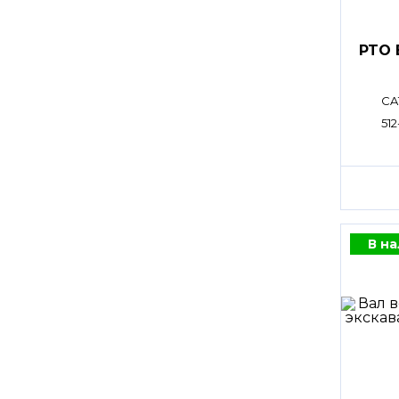
PTO 
CA
512
В н