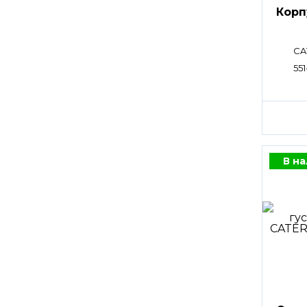
Корп
CA
551
В н