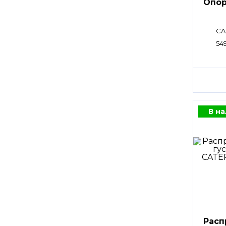
Опор
CA
54
В н
Расп