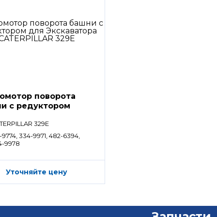
омотор поворота
и с редуктором
TERPILLAR 329E
-9774, 334-9971, 482-6394,
4-9978
Уточняйте цену
Запчасти