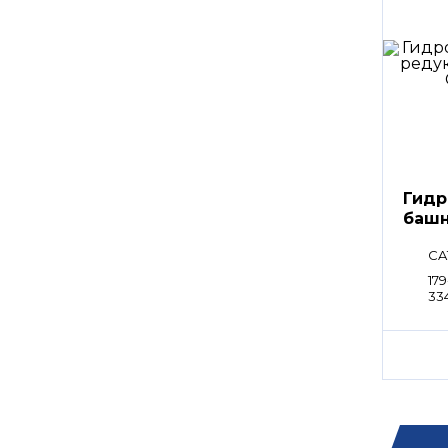
Гидр
башн
CA
179
33