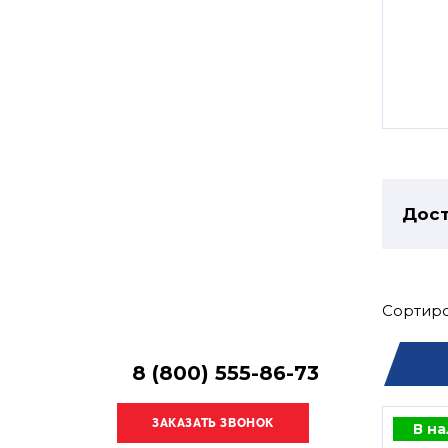
Остались
вопросы?
Получите консультацию
специалиста!
Дост
Сортиро
8 (800) 555-86-73
В н