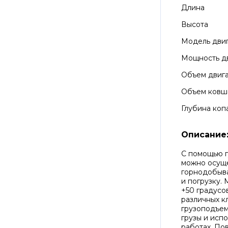
Длина
Высота
Модель дви
Мощность д
Объем двиг
Объем ковш
Глубина коп
Описание
С помощью г
можно осуще
горнодобыва
и погрузку.
+50 градусо
различных к
грузоподъем
грузы и исп
работах. По