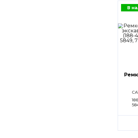
В н
Ремк
CA
188
584