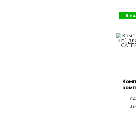
В н
Комп
комп
CA
33