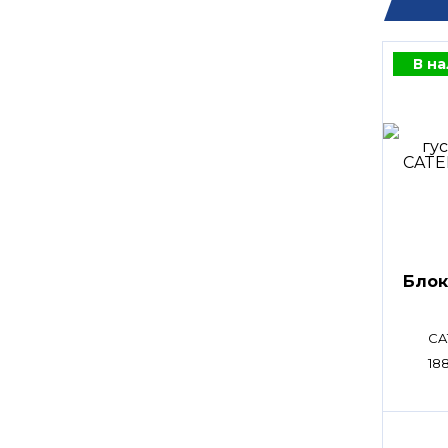
В н
Блок
CA
18