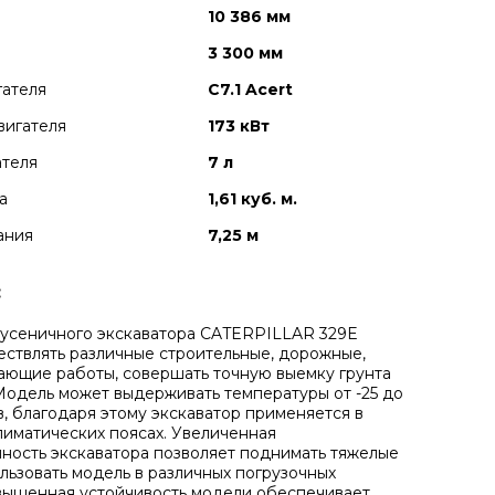
10 386 мм
3 300 мм
гателя
C7.1 Acert
вигателя
173 кВт
ателя
7 л
а
1,61 куб. м.
ания
7,25 м
:
усеничного экскаватора CATERPILLAR 329E
ствлять различные строительные, дорожные,
ющие работы, совершать точную выемку грунта
 Модель может выдерживать температуры от -25 до
в, благодаря этому экскаватор применяется в
лиматических поясах. Увеличенная
ность экскаватора позволяет поднимать тяжелые
ользовать модель в различных погрузочных
вышенная устойчивость модели обеспечивает