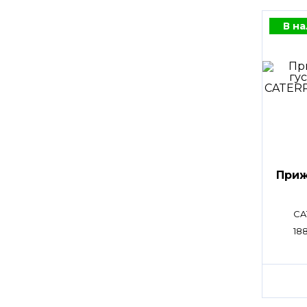
В н
Приж
CA
188