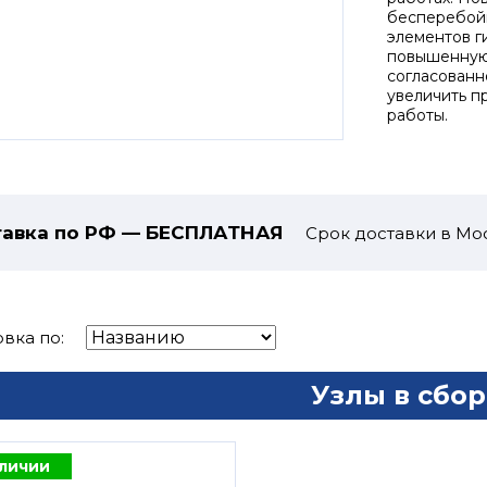
бесперебойн
элементов г
повышенную
согласованн
увеличить п
работы.
авка по РФ — БЕСПЛАТНАЯ
Срок доставки в Мос
вка по:
Узлы в сбор
аличии