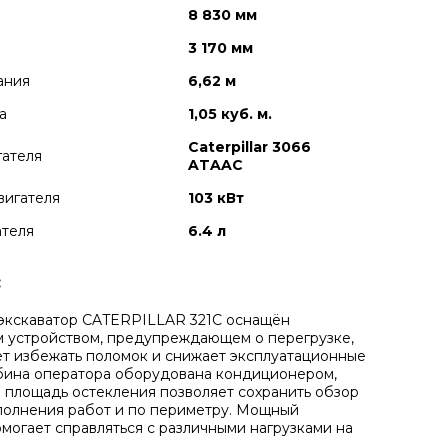
8 830 мм
3 170 мм
ания
6,62 м
а
1,05 куб. м.
Caterpillar 3066
гателя
ATAAC
вигателя
103 кВт
ателя
6.4 л
:
экскаватор CATERPILLAR 321C оснащён
 устройством, предупреждающем о перегрузке,
ет избежать поломок и снижает эксплуатационные
бина оператора оборудована кондиционером,
 площадь остекления позволяет сохранить обзор
полнения работ и по периметру. Мощный
омогает справляться с различными нагрузками на