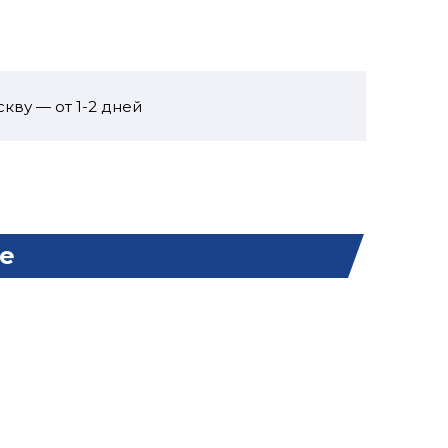
кву — от 1-2 дней
е