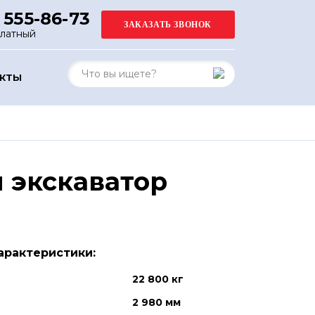
 555-86-73
платный
АКТЫ
 экскаватор
арактеристики:
22 800 кг
2 980 мм