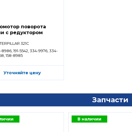
омотор поворота
и с редуктором
TERPILLAR 321C
-8986, 191-5542, 334-9976, 334-
68, 158-8985
Уточняйте цену
Запчасти
аличии
В наличии