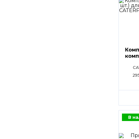
Комп
комп
CA
29
В н