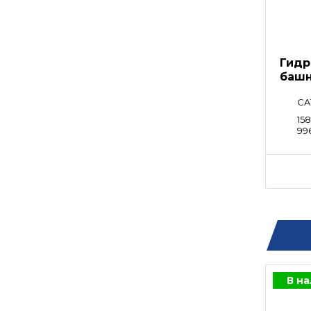
Гидр
башн
CA
158
99
В н