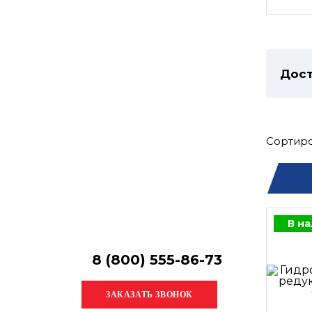
Остались
вопросы?
Получите консультацию
специалиста!
Дост
Сортиро
В н
8 (800) 555-86-73