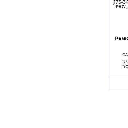
Ремк
CA
173
190