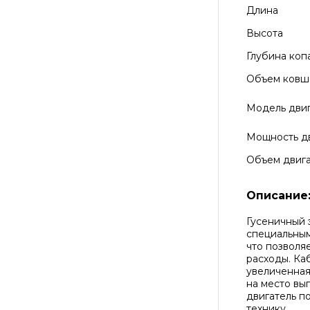
Длина
Высота
Глубина коп
Объем ковш
Модель дви
Мощность д
Объем двиг
Описание
Гусеничный 
специальным
что позволя
расходы. Ка
увеличенная
на место вы
двигатель п
технику.