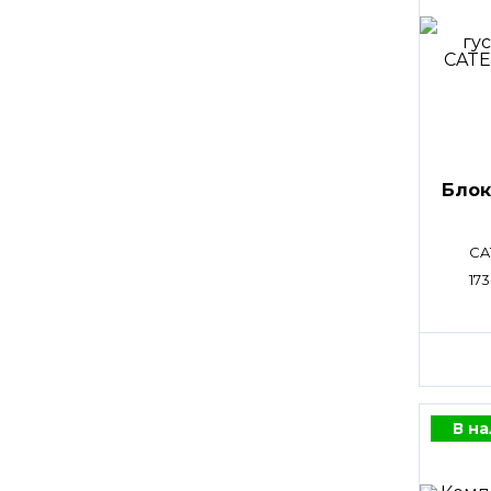
Блок
CA
173
В н