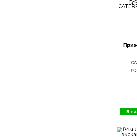
Приж
CA
173
В н