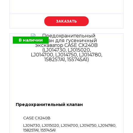
Уточняйте цену
В наличии
Предохранительный клапан
CASE CX240B
LJ014730, LJ015020, LJ014700, LJ014750, LJ014780,
158257A1, 155745A1