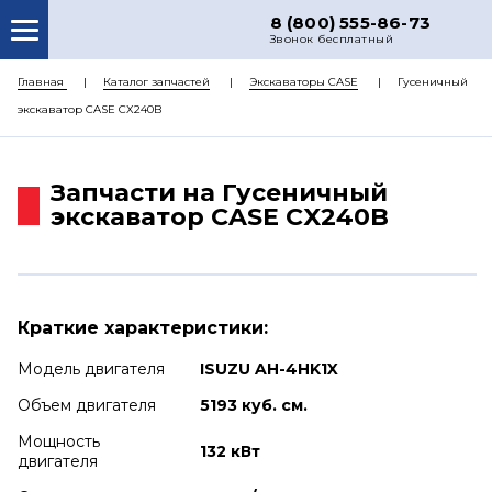
8 (800) 555-86-73
Звонок бесплатный
О НАС
Главная
Каталог запчастей
Экскаваторы CASE
Гусеничный
экскаватор CASE CX240B
КАТАЛОГ ЗАПЧАСТЕЙ
РЕМОНТ
Запчасти на Гусеничный
ДОСТАВКА
экскаватор CASE CX240B
ЦЕНЫ
КОНТАКТЫ
Краткие характеристики:
Модель двигателя
ISUZU AH-4HK1X
Объем двигателя
5193 куб. см.
Мощность
132 кВт
двигателя