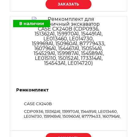
Уточняйте цену
В наличии
Ремкомплект
CASE CX240B
CDP0936, 151362A1, 159970A1, 154491A1, LE013460,
LE014730, 159969A1, 150960A1, 87779433, 160796A1,
154467A1, 150514A1, 154529A1, 159987A1, 154589A1,
LE015110, 150152A1, 173314A1, 154543A1, LE014720