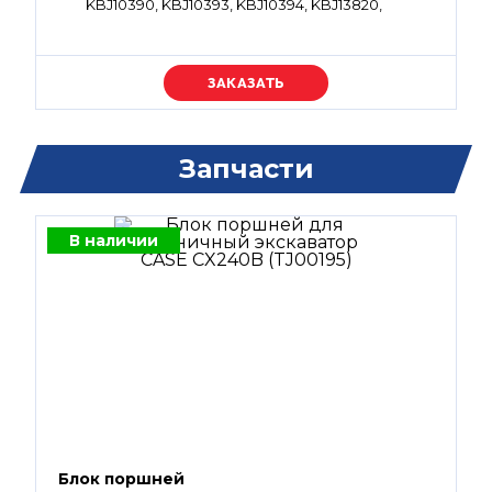
KBJ10390, KBJ10393, KBJ10394, KBJ13820,
KBJ13822
Уточняйте цену
Запчасти
В наличии
Блок поршней